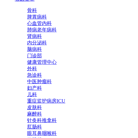
骨科
脾胃病科
心血管内科
肺病老年病科
肾病科
内分泌科
脑病科
门诊部
健康管理中心
外科
急诊科
中医肿瘤科
妇产科
儿科
重症监护病房ICU
皮肤科
麻醉科
针灸科推拿科
肛肠科
眼耳鼻咽喉科