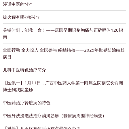
漫话中医的“心”
拔火罐有哪些好处?
关键时刻，能救一命！——居民早期识别胸痛与正确呼叫120指
南
全面行动 全力投入 全民参与 终结结核——2025年世界防治结核
病日
儿科中医特色治疗简介
【医讯一】1月11日，广西中医药大学第一附属医院副院长俞渊
博士到我院坐诊
中医药治疗肾脏病的特色
中医外洗浸泡法治疗消渴筋痹（糖尿病周围神经病变）
【科普】耳石症复位后还有点晕怎么办？