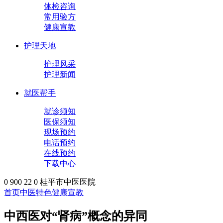
体检咨询
常用验方
健康宣教
护理天地
护理风采
护理新闻
就医帮手
就诊须知
医保须知
现场预约
电话预约
在线预约
下载中心
0
900
22
0
桂平市中医医院
首页
中医特色
健康宣教
中西医对“肾病”概念的异同