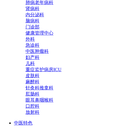
肺病老年病科
肾病科
内分泌科
脑病科
门诊部
健康管理中心
外科
急诊科
中医肿瘤科
妇产科
儿科
重症监护病房ICU
皮肤科
麻醉科
针灸科推拿科
肛肠科
眼耳鼻咽喉科
口腔科
放射科
中医特色