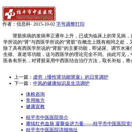
作者：
信息科
·
2015-10-02
字号调整
打印
肾脏疾病的发病率正逐年上升，已成为临床上的常见病，
学所说的“肾”与西医学所说的“肾脏”在概念上既有相同之处
除了具有西医学所说的“肾脏”的主要功能，即泌尿、调节水
生殖、衰老等功能，这与西医学的理论完全不同。由此可见，
医各有所长，对肾脏采用中西医结合治疗方法，取长补短，将
上一篇：
虚劳（慢性肾功能肾衰）的日常调护
下一篇：
中风的健康知识及生活调护
体检咨询
常用验方
健康宣教
桂平市中医医院简介
赓续红色血脉 凝聚奋进力量——桂平市中医医院党委
桂平市中医医院详细地址